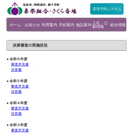
斎場予約システム
入札・公
ホーム
お知らせ
利用案内
手続案内
施設案内
組合情報
募情報
斎場予
配布物
情報公
斎場か
環境測
残骨灰
様式の
よくあ
施設利
火葬証
火葬許
入札の
公募型
財政・
利用統
利用で
料金の
約シス
のダウ
施設利
交通ア
フロア
第３告
売店公
入札の
様式、
組合紹
組合議
開・個
行政不
採用情
らのお
定につ
につい
ダウン
るお問
用の予
明の発
分骨
可証紛
式場
待合室
売店
霊安室
公告・
プロポ
監査
各種計
例規集
計
きる方
ご案内
テムに
ンロー
用手続
クセス
マップ
別室
募
予定
基準
介
会
人情報
服審査
報
知らせ
いて
て
ロード
合せ
約
行申請
失時
結果
ーザル
画
ついて
ド
保護
決算審査の実施状況
● 令和６年度
審査意見書
決算書
● 令和５年度
審査意見書
決算書
● 令和４年度
審査意見書
決算書
● 令和３年度
審査意見書